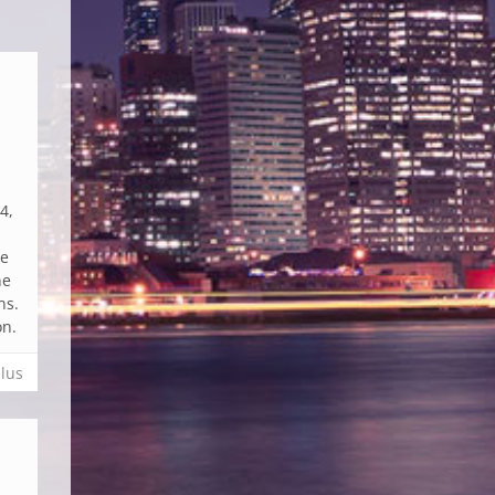
l
4,
he
ne
ns.
on.
plus