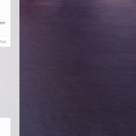
 en
plus