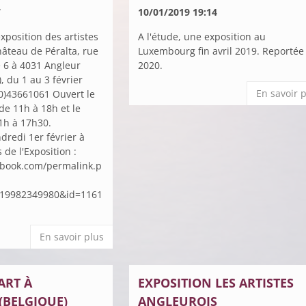
7
10/01/2019 19:14
exposition des artistes
A l'étude, une exposition au
hâteau de Péralta, rue
Luxembourg fin avril 2019. Reportée
le 6 à 4031 Angleur
2020.
 du 1 au 3 février
En savoir 
(0)43661061 Ouvert le
de 11h à 18h et le
1h à 17h30.
dredi 1er février à
 l'Exposition :
ebook.com/permalink.p
019982349980&id=1161
En savoir plus
ART À
EXPOSITION LES ARTISTES
(BELGIQUE)
ANGLEUROIS