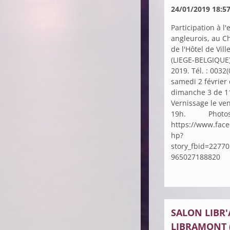
24/01/2019 18:5
Participation à l'
angleurois, au C
de l'Hôtel de Vil
(LIEGE-BELGIQUE),
2019. Tél. : 0032
samedi 2 février 
dimanche 3 de 1
Vernissage le ven
19h. Photos de
https://www.fac
hp?
story_fbid=2277
965027188820
SALON LIBR'
LIBRAMONT 