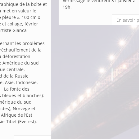
Vernissage le vendredi 31 janvier à
raphique de la boîte et
19h.
u met en valeur le
e pleure », 100 cm x
En savoir 
 et collage, février
artiste Gianca
cernant les problèmes
 réchauffement de la
déforestation
) : Amérique du sud
ue centrale,
 de la Russie
ie, Asie, Indonésie,
La fonte des
s bleues et blanches):
Amérique du sud
ndes), Norvège et
 Afrique de l’Est
ie-Tibet (Everest),