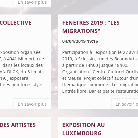
En savoir plus
COLLECTIVE
FENETRES 2019 : "LES
MIGRATIONS"
6
04/04/2019 19:15
'exposition organisée
Participation à l'exposition le 27 avri
7, à 4041 Milmort, rue
2019, à Sclessin, rue des Beaux-Arts 
1 dans les locaux des
à partir de 14h00 jusque 18h00.
AN DIJCK, du 31 mai
Organisation : Centre Culturel Ourt
19. J'exposerai
et Meuse. Projet collectif autour d'u
et des peintures style
thématique commune : Les migratio
Entrée libre. Bar et petite restaurati
En savoir plus
En savoir 
DES ARTISTES
EXPOSITION AU
S
LUXEMBOURG