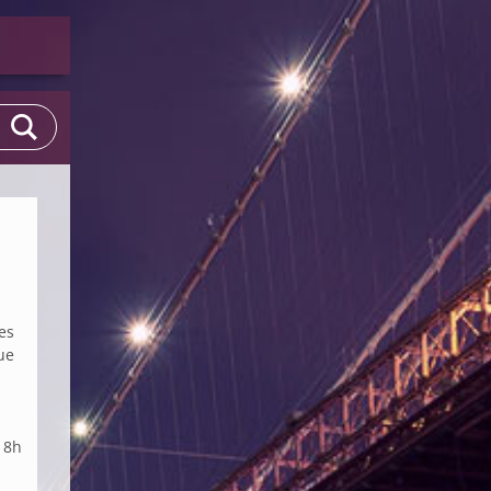
tes
ue
2
18h