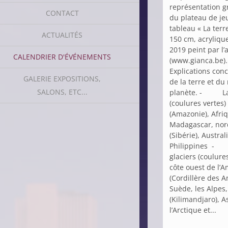
représentation g
CONTACT
du plateau de je
tableau « La terr
ACTUALITÉS
150 cm, acrylique
2019 peint par l’
CALENDRIER D'ÉVÉNEMENTS
(www.gianca.be).
Explications con
GALERIE EXPOSITIONS,
de la terre et du
SALONS, ETC...
planète. - La 
(coulures vertes
(Amazonie), Afriq
Madagascar, nord
(Sibérie), Austral
Philippines - 
glaciers (coulure
côte ouest de l’
(Cordillère des A
Suède, les Alpes,
(Kilimandjaro), As
l’Arctique et...