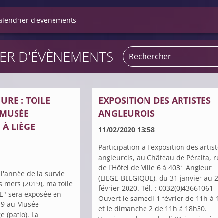
alendrier d'événements
ER D'ÉVÈNEMENTS
URE : TOILE
EXPOSITION DES ARTISTES
 MUSÉE
ANGLEUROIS
À LIÈGE
11/02/2020 13:58
Participation à l'exposition des artis
2
angleurois, au Château de Péralta, r
de l'Hôtel de Ville 6 à 4031 Angleur
l'année de la survie
(LIEGE-BELGIQUE), du 31 janvier au 
s mers (2019), ma toile
février 2020. Tél. : 0032(0)43661061
E" sera exposée en
Ouvert le samedi 1 février de 11h à 
019 au Musée
et le dimanche 2 de 11h à 18h30.
e (patio). La