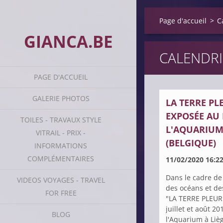
Page d'accueil
>
C
GIANCA.BE
CALENDRI
PAGE D'ACCUEIL
GALERIE PHOTOS
LA TERRE PLE
EXPOSÉE AU
TOILES - TRAVAUX STYLE
L'AQUARIUM 
VITRAIL - PRIX -
(BELGIQUE)
INFORMATIONS
COMPLÉMENTAIRES
11/02/2020 16:2
Dans le cadre de 
VIDEOS VOYAGES - TRAVEL
des océans et de
FOR FREE
"LA TERRE PLEUR
juillet et août 2
BLOG
l'Aquarium à Lièg