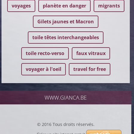
voyages
planète en danger
migrants
Gilets jaunes et Macron
toile têtes interchangeables
toile recto-verso
faux vitraux
voyager à l'oeil
travel for free
WWW.GIANCA.BE
© 2016 Tous droits réservés.